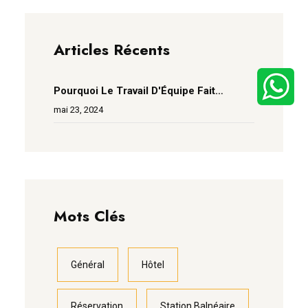
Articles Récents
Pourquoi Le Travail D'Équipe Fait
Vraiment Fonctionner Le Rêve
mai 23, 2024
Mots Clés
Général
Hôtel
Réservation
Station Balnéaire