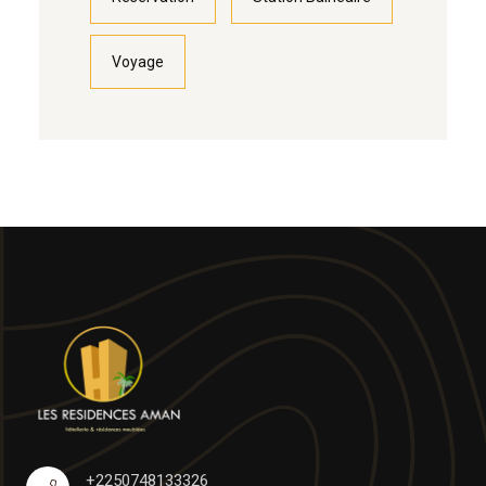
Voyage
+2250748133326