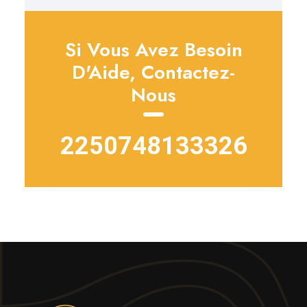
Si Vous Avez Besoin
D'Aide, Contactez-
Nous
2250748133326