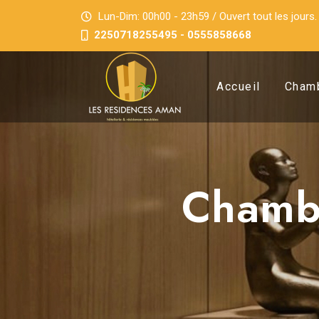
Lun-Dim: 00h00 - 23h59 / Ouvert tout les jours.
2250718255495 - 0555858668
Accueil
Cham
Chambr