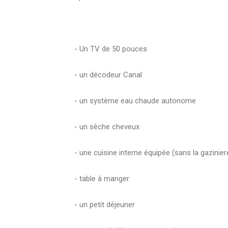
‎- Un TV de 50 pouces
‎- un décodeur Canal
‎- un système eau chaude autonome
‎- un sèche cheveux
‎- une cuisine interne équipée (sans la gazinie
- table à manger
‎- un petit déjeuner